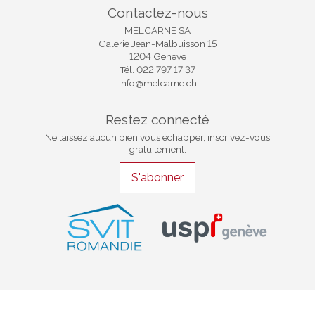
Contactez-nous
MELCARNE SA
Galerie Jean-Malbuisson 15
1204 Genève
Tél.
022 797 17 37
info@melcarne.ch
Restez connecté
Ne laissez aucun bien vous échapper, inscrivez-vous
gratuitement.
S'abonner
®
Logiciel Immomig
2004-2026 par IMMOMIG SA | Tous droits réservés |
Toutes nos annonces sur
dreamo.ch
|
Politique de Confidentialité/RGPD