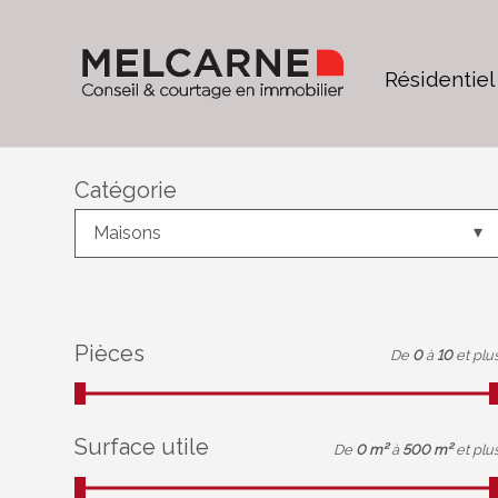
Résidentiel
Catégorie
Maisons
Pièces
De
0
à
10
et plu
Surface utile
De
0 m²
à
500 m²
et plu