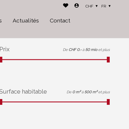
CHF
FR
s
Actualités
Contact
Prix
De
CHF 0.-
à
50 mio
et plus
Surface habitable
De
0 m²
à
500 m²
et plus