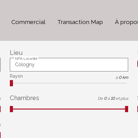
Commercial
Transaction Map
À propo
Lieu
NPA Localité
Rayon
à
0 km
Chambres
s
De
0
à
10
et plus
s