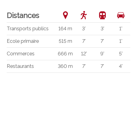
Distances
Transports publics
164 m
3'
3'
1'
Ecole primaire
515 m
7'
7'
1'
Commerces
666 m
12'
9'
5'
Restaurants
360 m
7'
7'
4'