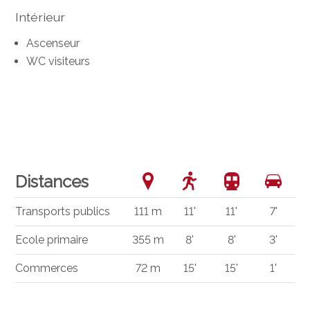
Intérieur
Ascenseur
WC visiteurs
Distances
Transports publics
111 m
11'
11'
7'
Ecole primaire
355 m
8'
8'
3'
Commerces
72 m
15'
15'
1'