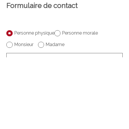
Formulaire de contact
Personne physique
Personne morale
Monsieur
Madame
Prénom
Nom
Société
facultatif
Adresse
facultatif
NPA
facultatif