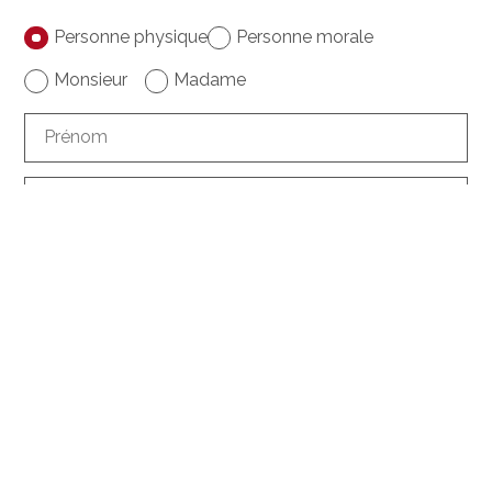
Personne physique
Personne morale
Monsieur
Madame
Prénom
Nom
Société
facultatif
Adresse
facultatif
NPA
facultatif
Ville
facultatif