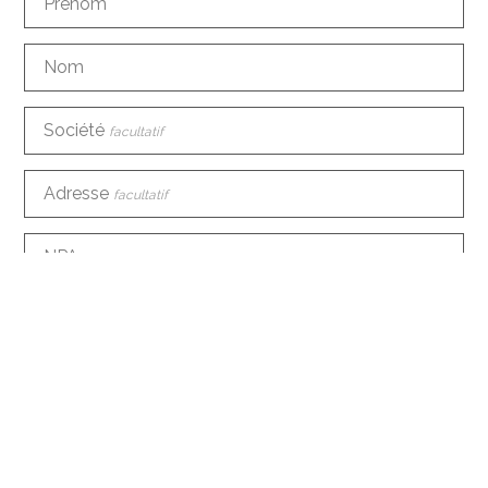
Prénom
Nom
Société
facultatif
Adresse
facultatif
NPA
facultatif
Ville
facultatif
Pays
facultatif
Téléphone