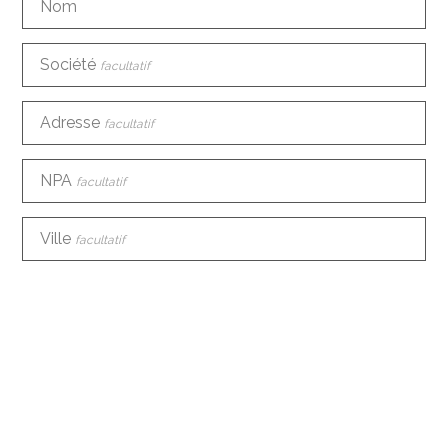
Nom
Société
facultatif
Adresse
facultatif
NPA
facultatif
Ville
facultatif
Pays
facultatif
Téléphone
E-mail