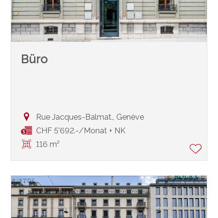
Büro
Rue Jacques-Balmat.,
Genève
CHF 5'692.-/Monat + NK
116 m²