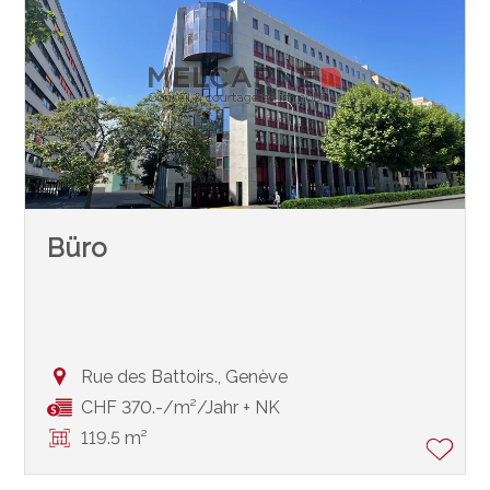
Büro
Rue des Battoirs.,
Genève
CHF 370.-/m²/Jahr + NK
119.5 m²