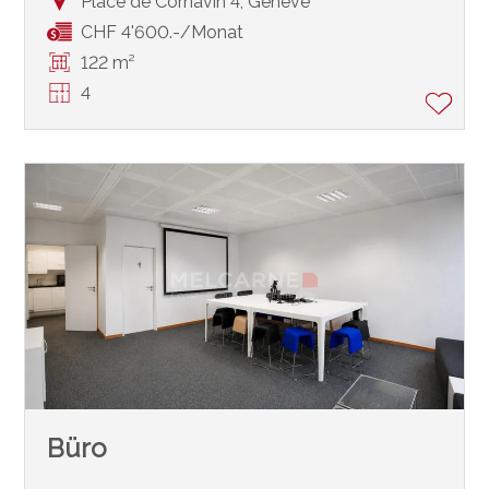
Place de Cornavin 4,
Genève
CHF 4'600.-/Monat
122 m²
4
Büro