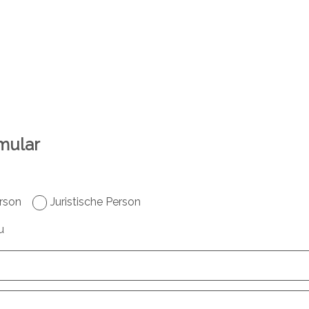
mular
rson
Juristische Person
u