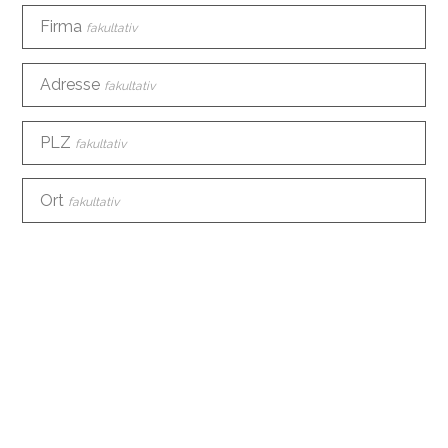
Firma
fakultativ
Adresse
fakultativ
PLZ
fakultativ
Ort
fakultativ
Land
fakultativ
Telefon
E-Mail
Woher kennen Sie uns?
fakultativ