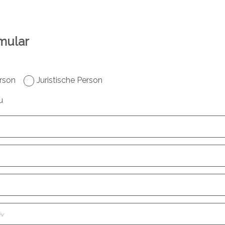
mular
rson
Juristische Person
u
iv