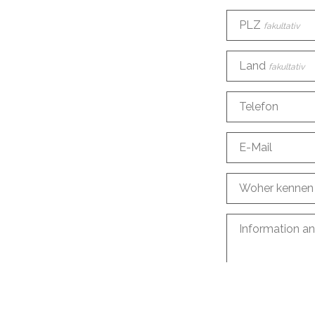
PLZ
fakultativ
Land
fakultativ
Telefon
E-Mail
Woher kennen
Information a
Ein Konto mit