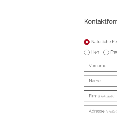
Kontaktfor
Natürliche Pe
Herr
Fra
Vorname
Name
Firma
fakultativ
Adresse
fakultat