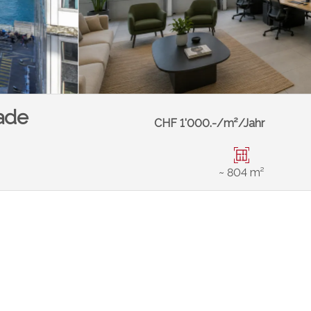
ade
CHF 1'000.-/m²/Jahr
~ 804 m²