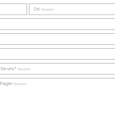
Ort
fakultativ
 Sie uns?
fakultativ
nfragen
fakultativ
 diesen Daten erstellen
fakultativ