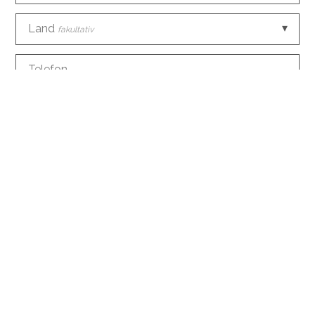
Land
fakultativ
Telefon
E-Mail
Woher kennen Sie uns?
fakultativ
Information anfragen
fakultativ
Ein Konto mit diesen Daten erstellen
fakultativ
Ich akzeptiere die
Bedingungen
bezüglich der
Datenverarbeitung