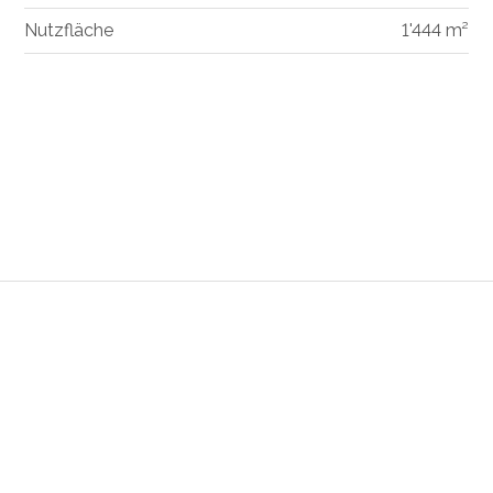
Nutzfläche
1'444 m²